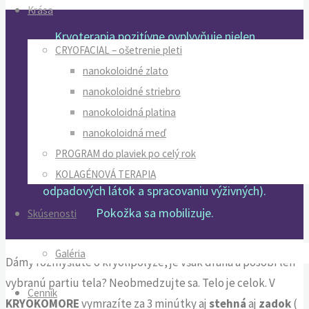
Krása
Kryoterapia pozitívne ovplyvňuje nielen
CRYOFACIAL – ošetrenie pleti
imunitný systém, srdce, cievy, pľúca
, ale
nanokoloidné zlato
má aj nezanedbateľný vplyv na stav
pokožky
.
nanokoloidné striebro
Nízke teploty provokujú pokožku
k tvorbe
nanokoloidná platina
kolagénu
, ktorý je zodpovedný za jej
nanokoloidná meď
pružnosť, donútia našu pokožku k výrazne
PROGRAM do plaviek po celý rok
lepšiemu metabolizmu (odbúraniu
KOLAGÉNOVÁ TERAPIA
odpadových látok a spracovaniu výživných).
Pokožka sa mobilizuje.
Skúsenosti
Galéria
Dámy rozmýšľate o kryolipolýze, je však drahá a pôsobí len
vybranú partiu tela? Neobmedzujte sa. Telo je celok. V
Cenník
KRYOKOMORE
vymrazíte za 3 minútky aj
stehná
aj
zadok
(