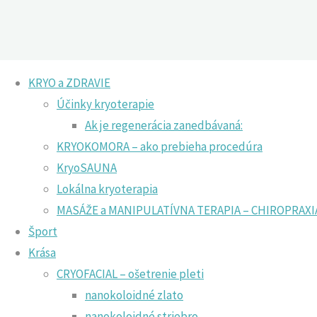
KRYO a ZDRAVIE
Krása
Účinky kryoterapie
Ak je regenerácia zanedbávaná:
Home
Krása
KRYOKOMORA – ako prebieha procedúra
KryoSAUNA
Lokálna kryoterapia
MASÁŽE a MANIPULATÍVNA TERAPIA – CHIROPRAXI
Šport
Krása
CRYOFACIAL – ošetrenie pleti
nanokoloidné zlato
nanokoloidné striebro