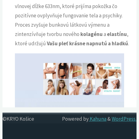
vlnovej dĺžke 633nm, ktoré prijíma pokožka čo
pozitívne ovplyvňuje fungovanie tela a psychiky.
Proces zvyšuje bunkovú látkovú výmenu a
zintenzívňuje tvorbu nového
kolagénu
a
elastínu
,
ktoré udržujú
Vašu pleť krásne napnutú a hladkú
.
©KRYO Košice
Powered by
Kahuna
&
WordPress.