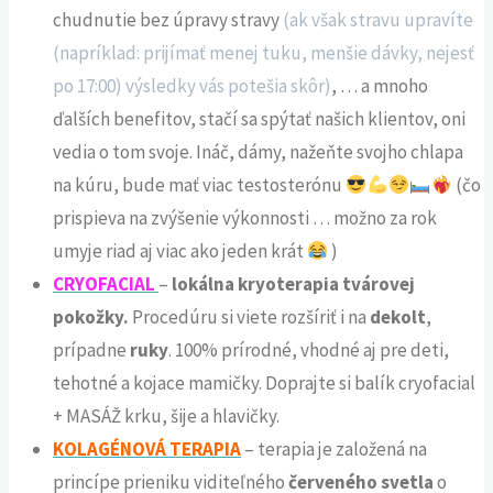
chudnutie bez úpravy stravy
(ak však stravu upravíte
(napríklad: prijímať menej tuku, menšie dávky, nejesť
po 17:00) výsledky vás potešia skôr)
, … a mnoho
ďalších benefitov, stačí sa spýtať našich klientov, oni
vedia o tom svoje. Ináč, dámy, nažeňte svojho chlapa
na kúru, bude mať viac testosterónu
(čo
prispieva na zvýšenie výkonnosti … možno za rok
umyje riad aj viac ako jeden krát
)
CRYOFACIAL
–
lokálna kryoterapia tvárovej
pokožky.
Procedúru si viete rozšíriť i na
dekolt
,
prípadne
ruky
. 100% prírodné, vhodné aj pre deti,
tehotné a kojace mamičky. Doprajte si balík cryofacial
+ MASÁŽ krku, šije a hlavičky.
KOLAGÉNOVÁ TERAPIA
– terapia je založená na
princípe prieniku viditeľného
červeného svetla
o