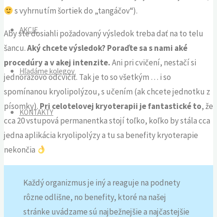
s vyhrnutím šortiek do „tangáčov“).
AKCIE
Aby ste dosiahli požadovaný výsledok treba dať na to telu
šancu.
Aký chcete výsledok? Poraďte sa s nami aké
procedúry a v akej intenzite.
Ani pri cvičení, nestačí si
Hľadáme kolegov
jednorazovo odcvičiť. Tak je to so všetkým … i so
spomínanou kryolipolýzou, s učením (ak chcete jednotku z
písomky).
Pri celotelovej kryoterapii je fantastické to
, že
KONTAKTY
cca 20 vstupová permanentka stojí toľko, koľko by stála cca
jedna aplikácia kryolipolýzy a tu sa benefity kryoterapie
nekončia
Každý organizmus je iný a reaguje na podnety
rôzne odlišne, no benefity, ktoré na našej
stránke uvádzame sú najbežnejšie a najčastejšie