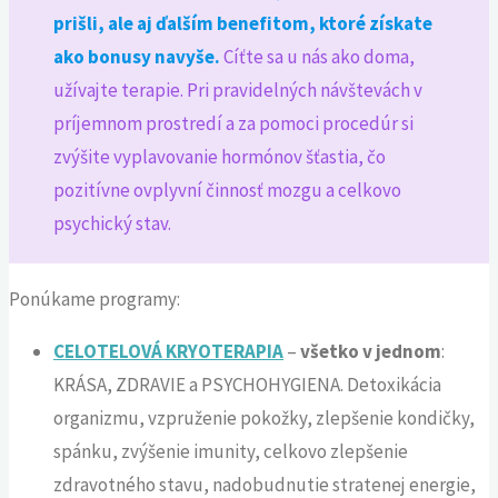
prišli, ale aj ďalším benefitom, ktoré získate
ako bonusy navyše.
Cíťte sa u nás ako doma,
užívajte terapie. Pri pravidelných návštevách v
príjemnom prostredí a za pomoci procedúr si
zvýšite vyplavovanie hormónov šťastia, čo
pozitívne ovplyvní činnosť mozgu a celkovo
psychický stav.
Ponúkame programy:
CELOTELOVÁ KRYOTERAPIA
–
všetko v jednom
:
KRÁSA, ZDRAVIE a PSYCHOHYGIENA. Detoxikácia
organizmu, vzpruženie pokožky, zlepšenie kondičky,
spánku, zvýšenie imunity, celkovo zlepšenie
zdravotného stavu, nadobudnutie stratenej energie,