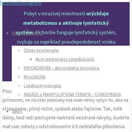
facebook
instagram
Pobyt v mrazivej miestnosti
urýchľuje
metabolizmus a aktivuje lymfatický
Skip
systém
. Ak horšie funguje lymfatický systém,
to
KRYO a ZDRAVIE
zvyšuje sa napríklad pravdepodobnosť vzniku
content
Účinky kryoterapie
celulitídy. Lymfa je nepostrádateľná, pretože
Ak je regenerácia zanedbávaná:
odvádza z tela (a teda aj z kože) škodliviny a
KRYOKOMORA – ako prebieha procedúra
odpadové látky.
KryoSAUNA
Lokálna kryoterapia
Používanie krémov a ďalších kozmetických prostriedkov je
MASÁŽE a MANIPULATÍVNA TERAPIA – CHIROPRAXIA
prínosom, no na stav pokožky má však veľký vplyv to, ako sa
stravujeme, pitný režim, spánok alebo fajčenie. Tak, milé
Šport
dámy, keď radi pestujete niektoré nezdravé návyky, budete
mať viac roboty s odstraňovaním ich neblahého pôsobenia.