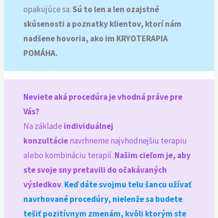
opakujúce sa.
Sú to len a len ozajstné
skúsenosti a poznatky klientov, ktorí nám
nadšene hovoria, ako im KRYOTERAPIA
POMÁHA.
Neviete aká procedúra je vhodná práve pre
Vás?
Na základe
individuálnej
konzultácie
navrhneme najvhodnejšiu terapiu
alebo kombináciu terapií.
Našim cieľom je, aby
ste svoje sny pretavili do očakávaných
výsledkov
.
Keď dáte svojmu telu šancu užívať
navrhované procedúry, nielenže sa budete
tešiť pozitívnym zmenám, kvôli ktorým ste