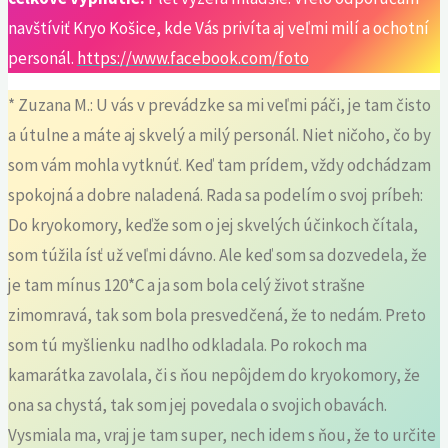
navštíviť Kryo Košice, kde Vás privíta aj veľmi milí a ochotní
personál.
https://www.facebook.com/foto
* Zuzana M.: U vás v prevádzke sa mi veľmi páči, je tam čisto
a útulne a máte aj skvelý a milý personál. Niet ničoho, čo by
som vám mohla vytknúť. Keď tam prídem, vždy odchádzam
spokojná a dobre naladená. Rada sa podelím o svoj príbeh:
Do kryokomory, keďže som o jej skvelých účinkoch čítala,
som túžila ísť už veľmi dávno. Ale keď som sa dozvedela, že
je tam mínus 120*C a ja som bola celý život strašne
zimomravá, tak som bola presvedčená, že to nedám. Preto
som tú myšlienku nadlho odkladala. Po rokoch ma
kamarátka zavolala, či s ňou nepôjdem do kryokomory, že
ona sa chystá, tak som jej povedala o svojich obavách.
Vysmiala ma, vraj je tam super, nech idem s ňou, že to určite