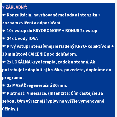
♥
ZÁKLADNÝ:
☛
Konzultácia, navrhované metódy a intenzita +
zoznam cvičení a odporúčaní.
☛
10x vstup do KRYOKOMORY + BONUS
2x vstup
☛
24x L vody IOVA
☛
Prvý vstup intenzívnejšie riadený KRYO-kolektívom +
30 minútové CVIČENIE pod dohľadom.
☛
2x LOKÁLNA kryoterapia, zadok a stehná. Ak
potrebujete doplniť aj bruško, povedzte, doplníme do
programu.
☛
2x MASÁŽ regeneračná 30 min.
☛
Platnosť: 4 mesiace. (Intenzita: Čím častejšie za
sebou, tým výraznejší vplyv na vyššie vymenované
účinky.)
.