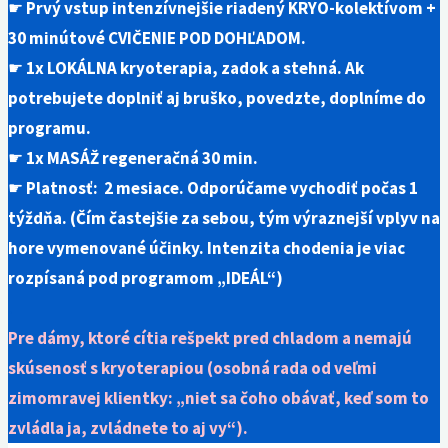
☛
Prvý vstup intenzívnejšie riadený KRYO-kolektívom +
30 minútové CVIČENIE POD DOHĽADOM.
☛
1x LOKÁLNA kryoterapia, zadok a stehná. Ak
potrebujete doplniť aj bruško, povedzte, doplníme do
programu.
☛
1x MASÁŽ regeneračná 30 min.
☛
Platnosť: 2 mesiace. Odporúčame vychodiť počas 1
týždňa. (Čím častejšie za sebou, tým výraznejší vplyv na
hore vymenované účinky. Intenzita chodenia je viac
rozpísaná pod programom „IDEÁL“)
.
Pre dámy, ktoré cítia rešpekt pred chladom a nemajú
skúsenosť s kryoterapiou (osobná rada od veľmi
zimomravej klientky: „niet sa čoho obávať, keď som to
zvládla ja, zvládnete to aj vy“).