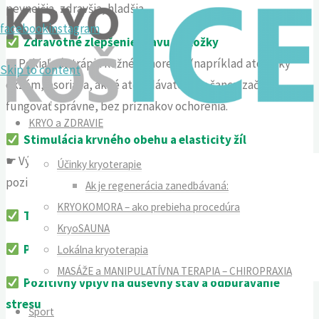
pevnejšia, zdravšia, hladšia.
facebook
instagram
Zdravotné zlepšenie stavu pokožky
☛ Pokiaľ vás trápia kožné ochorenia (napríklad atopický
Skip to content
ekzém, psoriáza, akné atď.) dávate telu šancu začať
fungovať správne, bez príznakov ochorenia.
KRYO a ZDRAVIE
Stimulácia krvného obehu a elasticity žíl
☛ Výborná prevencia pred kôrnatením žíl, kryoterapia
Účinky kryoterapie
pozitívne vplýva i na kŕčové žily
Ak je regenerácia zanedbávaná:
KRYOKOMORA – ako prebieha procedúra
Tvarovanie tela
KryoSAUNA
Prírodná a neinvazívna metóda
Lokálna kryoterapia
MASÁŽE a MANIPULATÍVNA TERAPIA – CHIROPRAXIA
Pozitívny vplyv na duševný stav a odbúravanie
stresu
Šport