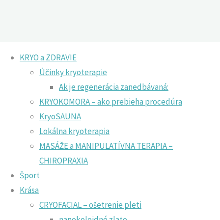
KRYO a ZDRAVIE
PROGRAM do plaviek po celý rok
Účinky kryoterapie
Ak je regenerácia zanedbávaná:
Home
Krása
PROGRAM do plaviek po celý rok
KRYOKOMORA – ako prebieha procedúra
KryoSAUNA
Lokálna kryoterapia
MASÁŽE a MANIPULATÍVNA TERAPIA –
CHIROPRAXIA
Šport
Krása
CRYOFACIAL – ošetrenie pleti
nanokoloidné zlato