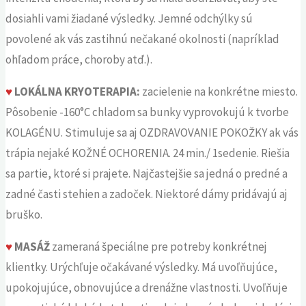
dosiahli vami žiadané výsledky. Jemné odchýlky sú
povolené ak vás zastihnú nečakané okolnosti (napríklad
ohľadom práce, choroby atď.).
♥
LOKÁLNA KRYOTERAPIA:
zacielenie na konkrétne miesto.
Pôsobenie -160°C chladom sa bunky vyprovokujú k tvorbe
KOLAGÉNU. Stimuluje sa aj OZDRAVOVANIE POKOŽKY ak vás
trápia nejaké KOŽNÉ OCHORENIA. 24 min./ 1sedenie. Riešia
sa partie, ktoré si prajete. Najčastejšie sa jedná o predné a
zadné časti stehien a zadoček. Niektoré dámy pridávajú aj
bruško.
♥
MASÁŽ
zameraná špeciálne pre potreby konkrétnej
klientky. Urýchľuje očakávané výsledky. Má uvoľňujúce,
upokojujúce, obnovujúce a drenážne vlastnosti. Uvoľňuje