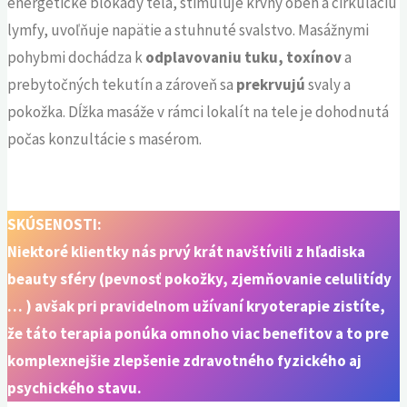
energetické blokády tela, stimuluje krvný obeh a cirkuláciu
lymfy, uvoľňuje napätie a stuhnuté svalstvo. Masážnymi
pohybmi dochádza k
odplavovaniu tuku, toxínov
a
prebytočných tekutín a zároveň sa
prekrvujú
svaly a
pokožka. Dĺžka masáže v rámci lokalít na tele je dohodnutá
počas konzultácie s masérom.
.
SKÚSENOSTI:
Niektoré klientky nás prvý krát navštívili z hľadiska
beauty sféry (pevnosť pokožky, zjemňovanie celulitídy
… ) avšak pri pravidelnom užívaní kryoterapie zistíte,
že táto terapia ponúka omnoho viac benefitov a to pre
komplexnejšie zlepšenie zdravotného fyzického aj
psychického stavu.