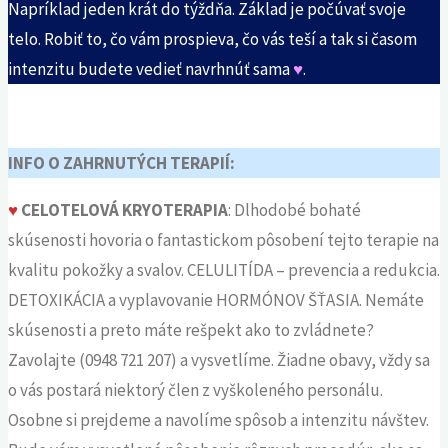
Napríklad jeden krát do týždňa. Základ je počúvať svoje
telo. Robiť to, čo vám prospieva, čo vás teší a tak si časom
intenzitu budete vedieť navrhnúť sama
♥
.
..
INFO O ZAHRNUTÝCH TERAPIÍ:
♥
CELOTELOVÁ KRYOTERAPIA
: Dlhodobé bohaté
skúsenosti hovoria o fantastickom pôsobení tejto terapie na
kvalitu pokožky a svalov. CELULITÍDA – prevencia a redukcia.
DETOXIKÁCIA a vyplavovanie HORMÓNOV ŠŤASIA. Nemáte
skúsenosti a preto máte rešpekt ako to zvládnete?
Zavolajte (0948 721 207) a vysvetlíme. Žiadne obavy, vždy sa
o vás postará niektorý člen z vyškoleného personálu.
Osobne si prejdeme a navolíme spôsob a intenzitu návštev.