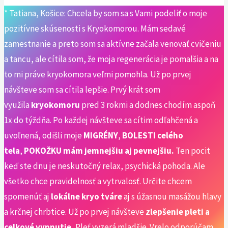
* Tatiana, Košice: Chcela by som sa s Vami podeliť o moje
pozitívne skúsenosti s Kryokomorou. Mám sedavé
zamestnanie a preto som sa aktívne začala venovať cvičeniu
a tancu, ale cítila som, že moja regenerácia je pomalšia a na
to mi práve kryokomora veľmi pomohla. Už po prvej
návšteve som sa cítila lepšie. Prvý krát som
využila
kryokomoru
pred 3 rokmi a dodnes chodím aspoň
1x do týždňa. Po každej návšteve sa cítim odľahčená a
uvoľnená, odišli moje
MIGRÉNY
,
BOLESTI celého
tela
,
POKOŽKU mám jemnejšiu aj pevnejšiu.
Ten pocit
keď ste dnu je neskutočný relax, psychická pohoda. Ale
všetko chce pravidelnosť a vytrvalosť. Určite chcem
spomenúť aj
lokálne kryo tváre
aj s úžasnou masážou hlavy
a krčnej chrbtice. Už po prvej návšteve
zlepšenie pleti a
celkové vypnutie.
Pleť vyzerá mladšie. Vrelo odporúčam