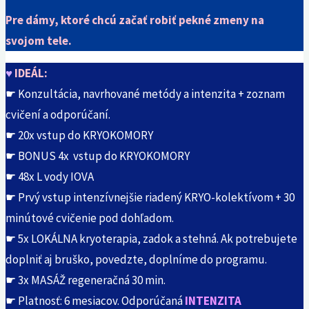
Pre dámy, ktoré chcú začať robiť pekné zmeny na
svojom tele.
♥
IDEÁL:
☛ Konzultácia, navrhované metódy a intenzita + zoznam
cvičení a odporúčaní.
☛ 20x vstup do KRYOKOMORY
☛ BONUS 4x vstup do KRYOKOMORY
☛ 48x L vody IOVA
☛ Prvý vstup intenzívnejšie riadený KRYO-kolektívom + 30
minútové cvičenie pod dohľadom.
☛ 5x LOKÁLNA kryoterapia, zadok a stehná. Ak potrebujete
doplniť aj bruško, povedzte, doplníme do programu.
☛ 3x MASÁŽ regeneračná 30 min.
☛ Platnosť: 6 mesiacov. Odporúčaná
INTENZITA