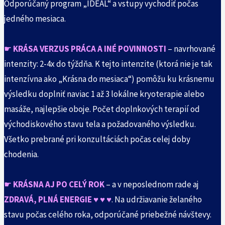
Odporúčaný program „IDEÁL“ a vstupy vychodiť počas
jedného mesiaca.
♥
☛
KRÁSA VERZUS PRÁCA A INÉ POVINNOSTI
– navrhované
intenzity: 2-4x do týždňa. K tejto intenzite (ktorá nie je tak
intenzívna ako „Krásna do mesiaca“) pomôžu ku krásnemu
výsledku doplniť naviac 1 až 3 lokálne kryoterapie alebo
masáže, najlepšie oboje. Počet doplnkových terapií od
východiskového stavu tela a požadovaného výsledku.
Všetko prebrané pri konzultáciách počas celej doby
chodenia.
♥
☛
KRÁSN
A AJ PO CELÝ ROK
– a v neposlednom rade aj
ZDRAVÁ, PLNÁ ENERGIE
♥
♥
♥
. Na udržiavanie želaného
stavu počas celého roka, odporúčané priebežné návštevy.