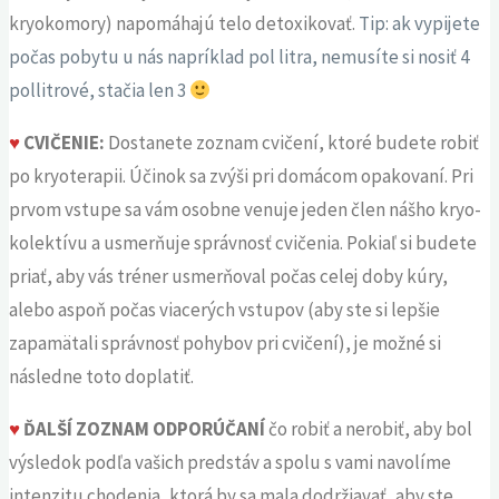
kryokomory) napomáhajú telo detoxikovať.
Tip: ak vypijete
počas pobytu u nás napríklad pol litra, nemusíte si nosiť 4
pollitrové, stačia len 3
♥
CVIČENIE:
Dostanete zoznam cvičení, ktoré budete robiť
po kryoterapii. Účinok sa zvýši pri domácom opakovaní. Pri
prvom vstupe sa vám osobne venuje jeden člen nášho kryo-
kolektívu a usmerňuje správnosť cvičenia. Pokiaľ si budete
priať, aby vás tréner usmerňoval počas celej doby kúry,
alebo aspoň počas viacerých vstupov (aby ste si lepšie
zapamätali správnosť pohybov pri cvičení), je možné si
následne toto doplatiť.
♥
ĎALŠÍ ZOZNAM ODPORÚČANÍ
čo robiť a nerobiť, aby bol
výsledok podľa vašich predstáv a spolu s vami navolíme
intenzitu chodenia, ktorá by sa mala dodržiavať, aby ste