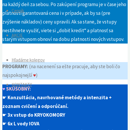
na každý deň za sebou. Po zakúpení programu je v čase jeho
Cenník
platnosti garantovaná cena i v prípade, ak by sa (pre
zvýšenie nákladov) ceny upravili. Ak sa stane, že vstupy
nestihnete využiť, viete si „dobiť kredit“ a platnosť sa
AKCIE
starým vstupom obnoví na dobu platnosti nových vstupov.
.
Hľadáme kolegov
PROGRAMY:
(na nacenení sa ešte pracuje, aby ste boli čo
najspokojnejší
♥
)
KONTAKTY
♥
SKÚŠOBNÝ:
☛
Konzultácia, navrhované metódy a intenzita +
zoznam cvičení a odporúčaní.
☛
3x vstup do KRYOKOMORY
☛
6x L vody IOVA