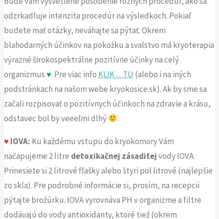
Bude vám vysvetlené pôsobenie rôznych procedúr, ako sa
odzrkadľuje intenzita procedúr na výsledkoch. Pokiaľ
budete mať otázky, neváhajte sa pýtať. Okrem
blahodarných účinkov na pokožku a svalstvo má kryoterapia
výrazné širokospektrálne pozitívne účinky na celý
organizmus
♥
. Pre viac info
KLIK …TU
(alebo i na iných
podstránkach na našom webe kryokosice.sk). Ak by sme sa
začali rozpisovať o pozitívnych účinkoch na zdravie a krásu,
odstavec bol by veeeľmi dlhý
.
♥
IOVA:
Ku každému vstupu do kryokomory Vám
načapujeme 2 litre
detoxikačnej zásaditej
vody IOVA.
Prinesiete si 2 litrové fľašky alebo štyri pol litrové (najlepšie
zo skla). Pre podrobné informácie si, prosím, na recepcii
pýtajte brožúrku. IOVA vyrovnáva PH v organizme a filtre
dodávajú do vody antioxidanty, ktoré tiež (okrem