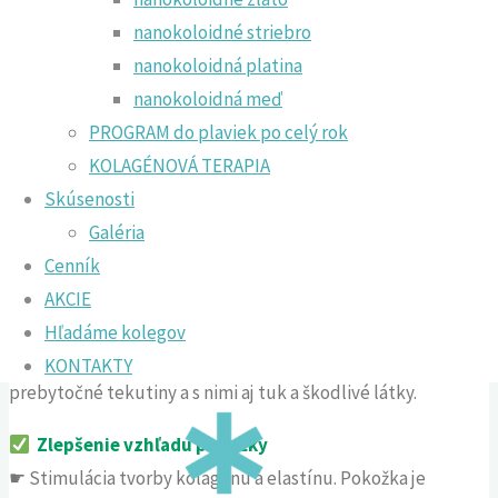
nanokoloidné striebro
„Sen, ktorý snívaš sama/sám, je len snom.
nanokoloidná platina
Sen, ktorý snívaš spolu s niekým, je realitou.“
nanokoloidná meď
„A dream you dream alone is only a dream. A
PROGRAM do plaviek po celý rok
dream you dream together is reality.“
KOLAGÉNOVÁ TERAPIA
John Lennon
Skúsenosti
Galéria
… Čiže, spolu s nami budú
tvoje sny zrealizované
Cenník
omnoho ľahšie
. Môžeš sa tešiť na:
AKCIE
Redukcia celulitídy
Hľadáme kolegov
☛ Stimuláciou lymfatického obehu sa z tela uvoľňujú
KONTAKTY
prebytočné tekutiny a s nimi aj tuk a škodlivé látky.
Zlepšenie vzhľadu pokožky
☛ Stimulácia tvorby kolagénu a elastínu. Pokožka je