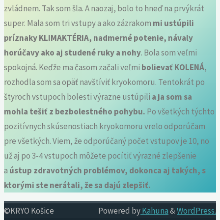
zvládnem. Tak som šla. A naozaj, bolo to hneď na prvýkrát
super. Mala som tri vstupy a ako zázrakom
mi ustúpili
príznaky KLIMAKTÉRIA, nadmerné potenie, návaly
horúčavy ako aj studené ruky a nohy
. Bola som veľmi
spokojná. Keďže ma časom začali veľmi
bolievať KOLENÁ
,
rozhodla som sa opäť navštíviť kryokomoru. Tentokrát po
štyroch vstupoch bolesti výrazne ustúpili
a ja som sa
mohla tešiť z bezbolestného pohybu.
Po všetkých týchto
pozitívnych skúsenostiach kryokomoru vrelo odporúčam
pre všetkých. Viem, že odporúčaný počet vstupov je 10, no
už aj po 3-4 vstupoch môžete pocítiť výrazné zlepšenie
a
ústup zdravotných problémov, dokonca aj takých, s
ktorými ste nerátali, že sa dajú zlepšiť.
©KRYO Košice
Powered by
Kahuna
&
WordPress.