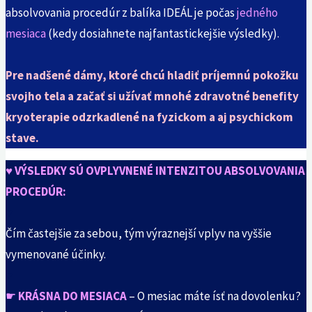
absolvovania procedúr z balíka IDEÁL je počas
jedného
mesiaca
(kedy dosiahnete najfantastickejšie výsledky).
.
Pre nadšené dámy, ktoré chcú hladiť príjemnú pokožku
svojho tela a začať si užívať mnohé zdravotné benefity
kryoterapie odzrkadlené na fyzickom a aj psychickom
stave.
♥
VÝSLEDKY SÚ
OVPLYVNENÉ
INTENZITOU ABSOLVOVANIA
PROCEDÚR
:
♥
Čím častejšie za sebou, tým výraznejší vplyv na vyššie
vymenované účinky.
♥
☛
KRÁSNA DO MESIACA
– O mesiac máte ísť na dovolenku?